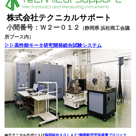
株式会社テクニカルサポート
小間番号：Ｗ２ー０１２
（静岡県 浜松商工会議
所ブース内
）
▷▷高性能モータ研究開発総合試験システム
㈱テクニカルサポートは
協同組合ＳＯＬＡＥ“静岡航空宇宙産業プロジェク