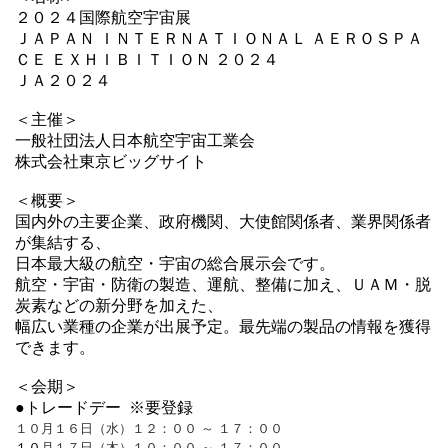
２０２４国際航空宇宙展
ＪＡＰＡＮ ＩＮＴＥＲＮＡＴＩＯＮＡＬ ＡＥＲＯＳＰＡ
ＣＥ ＥＸＨＩＢＩＴＩＯＮ ２０２４
ＪＡ２０２４
＜主催＞
一般社団法人日本航空宇宙工業会
株式会社東京ビッグサイト
＜概要＞
国内外の主要企業、政府機関、大使館関係者、業界関係者
が集結する、
日本最大級の航空・宇宙の総合展示会です。
航空・宇宙・防衛の製造、運航、整備に加え、ＵＡＭ・脱
炭素などの新分野を加えた、
幅広い業種の企業が出展予定。最先端の製品の情報を獲得
できます。
＜会期＞
●トレードデー ※要登録
１０月１６日（水）１２：００ ～ １７：００