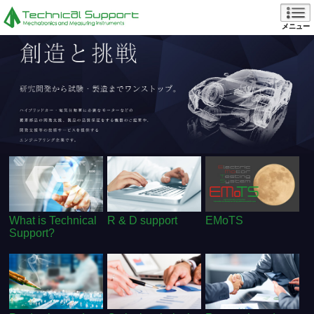
メニュー
What is Technical
R & D support
EMoTS
Support?