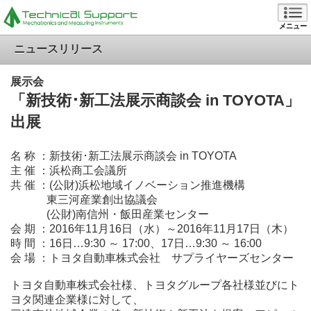
メニュー
ニュースリリース
展示会
「新技術･新工法展示商談会 in TOYOTA」
出展
名 称 ：新技術･新工法展示商談会 in TOYOTA
主 催 ：浜松商工会議所
共
催
：(公財)浜松地域イノベーション推進機構
東三河産業創出協議会
(公財)南信州・飯田産業センター
会 期 ：2016年11月16日（水）～
2016年11月17日（木）
時
間
：16日…9:30 ～ 17:00、17日…
9:30 ～ 16:00
会 場 ：トヨタ自動車株式会社 サプライヤーズセンター
トヨタ自動車株式会社様、トヨタグループ各社様並びにト
ヨタ関連企業様に対して、