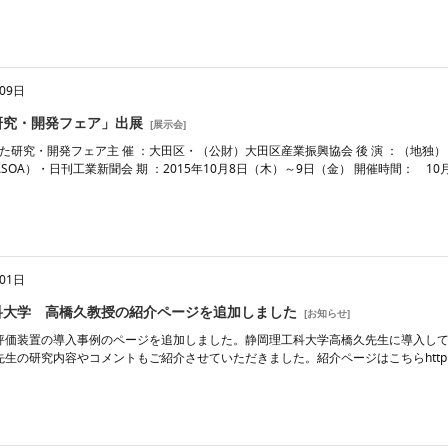
09日
研究・開発フェア」出展
[
展示会
]
おた研究・開発フェア主 催 ：大田区・（公財）大田区産業振興協会 後 演 ：（地独
SOA）・日刊工業新聞会 期 ：2015年10月8日（木）～9日（金） 開催時間： 10月
01日
科大学 高橋久教授の紹介ページを追加しました
[
お知らせ
]
評価装置の導入事例のページを追加しました。静岡理工科大学高橋久先生に導入し
の研究内容やコメントもご紹介させていただきました。紹介ページはこちらhttp://www.t-suppo