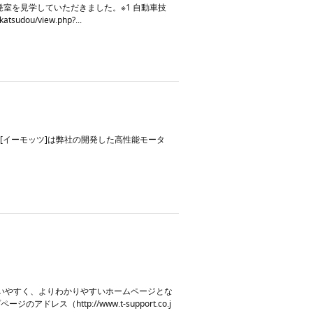
発室を見学していただきました。※1 自動車技
ou/view.php?...
S[イーモッツ]は弊社の開発した高性能モータ
使いやすく、よりわかりやすいホームページとな
http://www.t-support.co.j