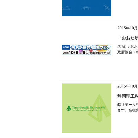
2015年10月
「おおた
名 称 ：お
政府協会（A
2015年10月
静岡理工
弊社モータ
ます。高橋先生