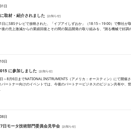
01日
ビに取材・紹介されました
[
お知らせ
]
月31日にSBSテレビで放映された、「イブアイしずおか」（18:15～19:00）で
ク後の売上激減からの業績回復とその間の製品開発の取り組みを、”測る機械で好調の企
10日
 2015 に参加しました
[
お知らせ
]
月3日～8月6日までNATIONAL INSTRUMENTS（アメリカ：オースティン）にて開催
スパートナー向けのイベントでは、今後のパートナービジネスのビジョン共有や、
.
08日
8月7日モータ技術部門委員会見学会
[
お知らせ
]