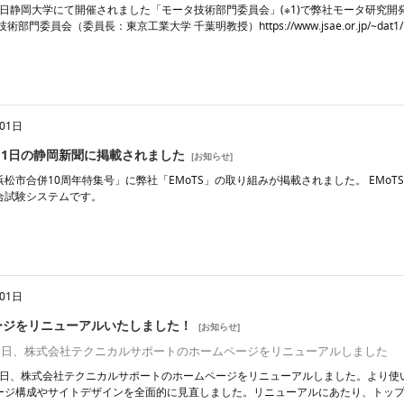
月7日静岡大学にて開催されました「モータ技術部門委員会」(※1)で弊社モータ研究開
部門委員会（委員長：東京工業大学 千葉明教授）https://www.jsae.or.jp/~dat1/katsud
01日
7月1日の静岡新聞に掲載されました
[
お知らせ
]
松市合併10周年特集号」に弊社「EMoTS」の取り組みが掲載されました。 EMoT
合試験システムです。
01日
ージをリニューアルいたしました！
[
お知らせ
]
6月1日、株式会社テクニカルサポートのホームページをリニューアルしました
6月1日、株式会社テクニカルサポートのホームページをリニューアルしました。より
ジ構成やサイトデザインを全面的に見直しました。リニューアルにあたり、トップページのアドレス（