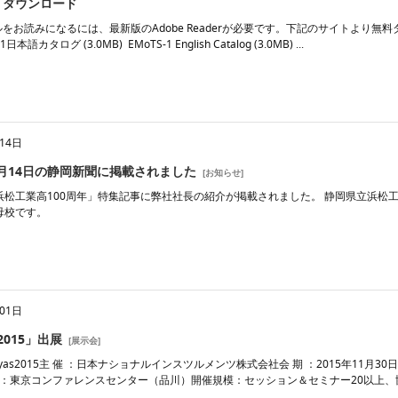
 ダウンロード
ルをお読みになるには、最新版のAdobe Readerが必要です。下記のサイトより無料ダ
1日本語カタログ (3.0MB) EMoTS-1 English Catalog (3.0MB) ...
14日
11月14日の静岡新聞に掲載されました
[
お知らせ
]
浜松工業高100周年」特集記事に弊社社長の紹介が掲載されました。 静岡県立浜松
母校です。
01日
s2015」出展
[
展示会
]
Dyas2015主 催 ：日本ナショナルインスツルメンツ株式会社会 期 ：2015年11月30日（
 ：東京コンファレンスセンター（品川）開催規模：セッション＆セミナー20以上、協賛