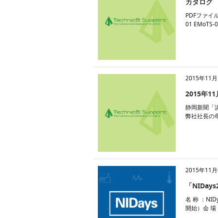
カタログ
PDFファイ
01 EMoTS-0
2015年11月
2015年
静岡新聞「
弊社社長の
2015年11月
「NIDay
名 称 ：NI
開始）会 場