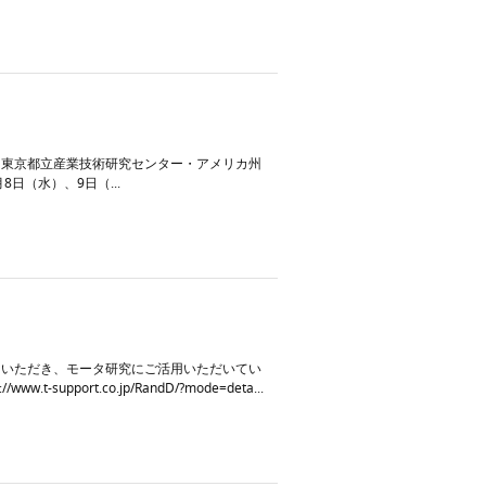
） 東京都立産業技術研究センター・アメリカ州
8日（水）、9日（...
ていただき、モータ研究にご活用いただいてい
rt.co.jp/RandD/?mode=deta...